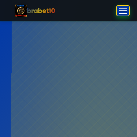
brabet10