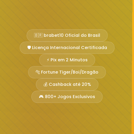
🇧🇷 brabet10 Oficial do Brasil
🛡️ Licença Internacional Certificada
⚡ Pix em 2 Minutos
🐅 Fortune Tiger/Boi/Dragão
💰 Cashback até 20%
🎮 800+ Jogos Exclusivos