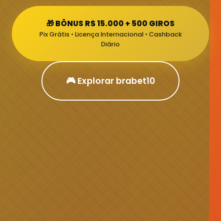
🎁 BÔNUS R$ 15.000 + 500 GIROS
Pix Grátis • Licença Internacional • Cashback
Diário
🎮 Explorar brabet10