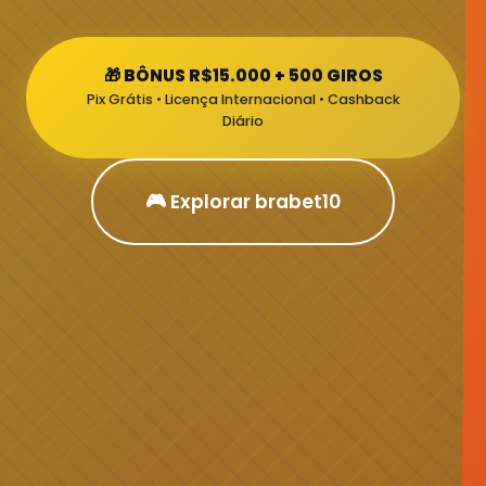
🎁 BÔNUS R$15.000 + 500 GIROS
Pix Grátis • Licença Internacional • Cashback
Diário
🎮 Explorar brabet10