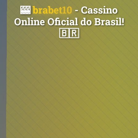
🎰
brabet10
- Cassino
Online Oficial do Brasil!
🇧🇷