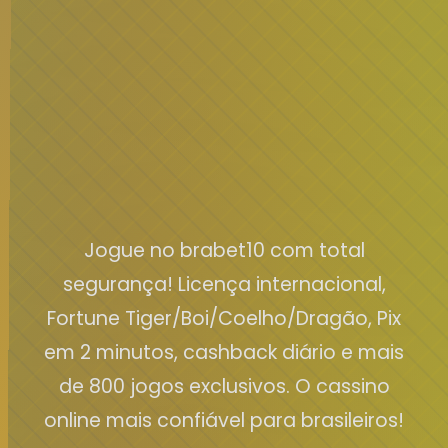
Jogue no brabet10 com total
segurança! Licença internacional,
Fortune Tiger/Boi/Coelho/Dragão, Pix
em 2 minutos, cashback diário e mais
de 800 jogos exclusivos. O cassino
online mais confiável para brasileiros!