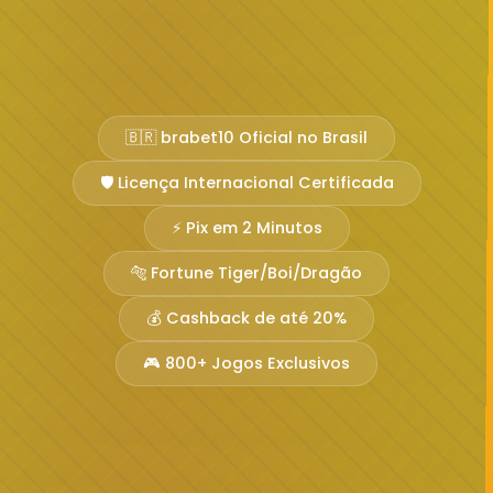
🇧🇷 brabet10 Oficial no Brasil
🛡️ Licença Internacional Certificada
⚡ Pix em 2 Minutos
🐅 Fortune Tiger/Boi/Dragão
💰 Cashback de até 20%
🎮 800+ Jogos Exclusivos