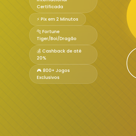
Certificada
⚡ Pix em 2 Minutos
🐅 Fortune
Tiger/Boi/Dragão
💰 Cashback de até
20%
🎮 800+ Jogos
Exclusivos