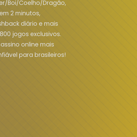
er/Boi/Coelho/Dragão,
 em 2 minutos,
hback diário e mais
800 jogos exclusivos.
assino online mais
fiável para brasileiros!