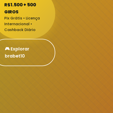
R$1.500 + 500
GIROS
Pix Grátis • Licença
Internacional •
Cashback Diário
🎮 Explorar
brabet10