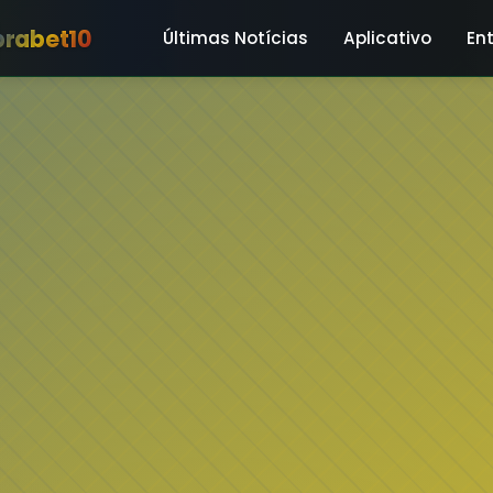
brabet10
Últimas Notícias
Aplicativo
Ent