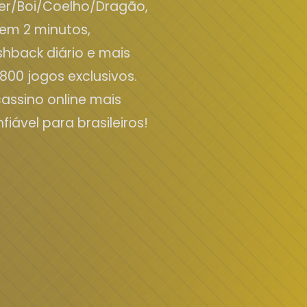
er/Boi/Coelho/Dragão,
 em 2 minutos,
hback diário e mais
800 jogos exclusivos.
assino online mais
fiável para brasileiros!