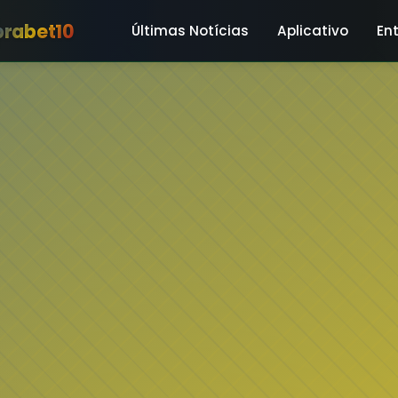
brabet10
Últimas Notícias
Aplicativo
Ent