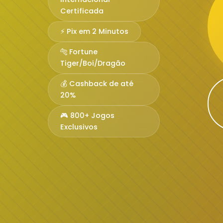
Certificada
⚡ Pix em 2 Minutos
🐅 Fortune
Tiger/Boi/Dragão
💰 Cashback de até
20%
🎮 800+ Jogos
Exclusivos