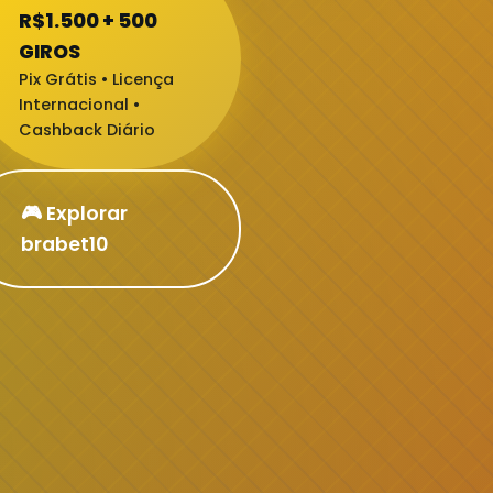
R$1.500 + 500
GIROS
Pix Grátis • Licença
Internacional •
Cashback Diário
🎮 Explorar
brabet10