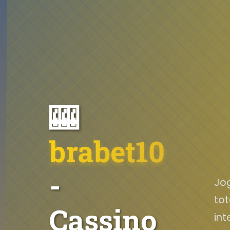
🎰
brabet10
-
Jo
tot
Cassino
int