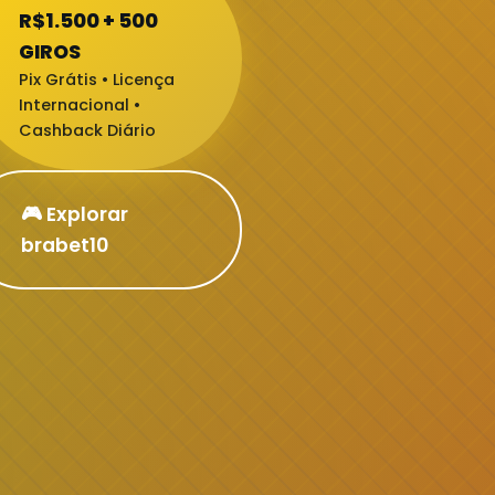
R$1.500 + 500
GIROS
Pix Grátis • Licença
Internacional •
Cashback Diário
🎮 Explorar
brabet10