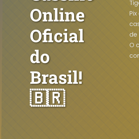
Tig
Online
Pix
cas
Oficial
de 
O c
do
con
Brasil!
🇧🇷