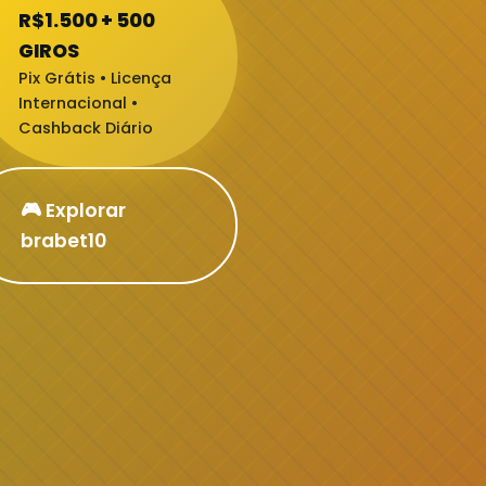
R$1.500 + 500
GIROS
Pix Grátis • Licença
Internacional •
Cashback Diário
🎮 Explorar
brabet10