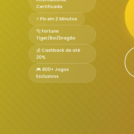
Certificada
⚡ Pix em 2 Minutos
🐅 Fortune
Tiger/Boi/Dragão
💰 Cashback de até
20%
🎮 800+ Jogos
Exclusivos