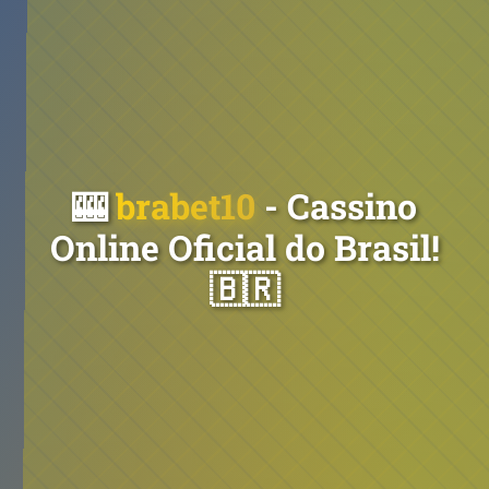
🎰
brabet10
- Cassino
Online Oficial do Brasil!
🇧🇷