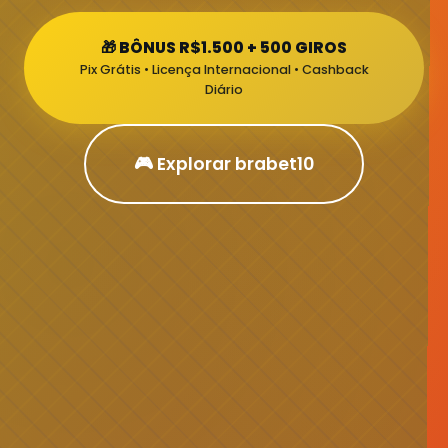
🎁 BÔNUS R$1.500 + 500 GIROS
Pix Grátis • Licença Internacional • Cashback
Diário
🎮 Explorar brabet10