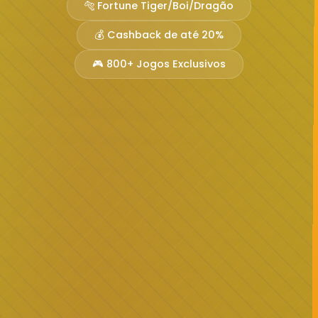
🐅 Fortune Tiger/Boi/Dragão
💰 Cashback de até 20%
🎮 800+ Jogos Exclusivos