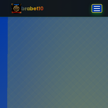
brabet10