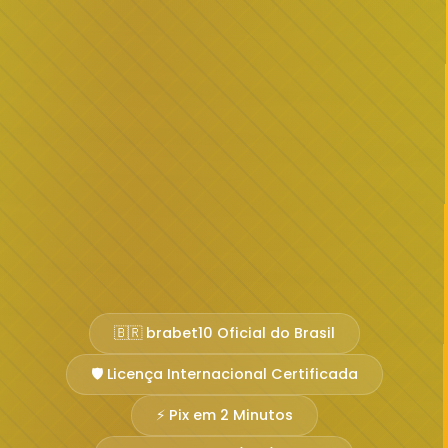
🇧🇷 brabet10 Oficial do Brasil
🛡️ Licença Internacional Certificada
⚡ Pix em 2 Minutos