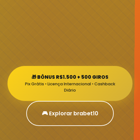
🎁 BÔNUS R$1.500 + 500 GIROS
Pix Grátis • Licença Internacional • Cashback
Diário
🎮 Explorar brabet10