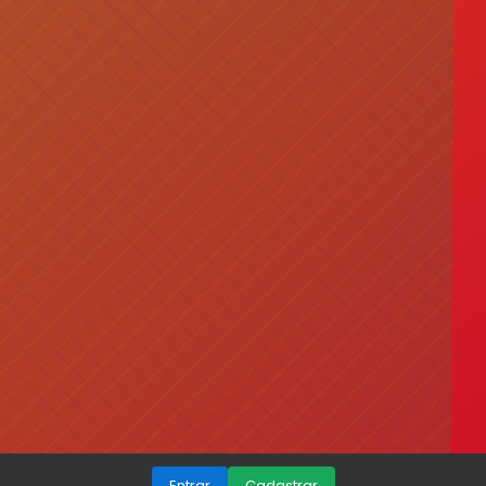
Entrar
Cadastrar